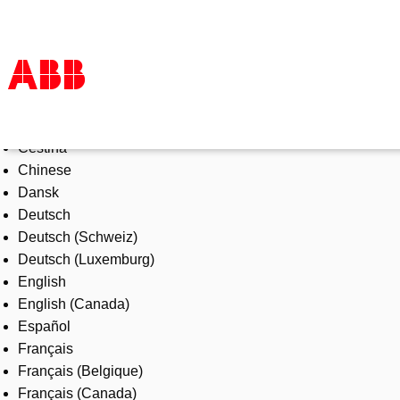
Select Language
Products & Solutions
Čeština
Industries
Chinese
Services
Dansk
About us
Deutsch
Where to buy
Deutsch (Schweiz)
Contact us
Deutsch (Luxemburg)
Careers
English
English (Canada)
Español
Français
Français (Belgique)
Français (Canada)