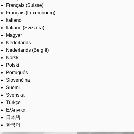
Français (Suisse)
Français (Luxembourg)
Italiano
Italiano (Svizzera)
Magyar
Nederlands
Nederlands (België)
Norsk
Polski
Português
Slovenčina
Suomi
Svenska
Türkçe
Ελληνικά
日本語
한국어