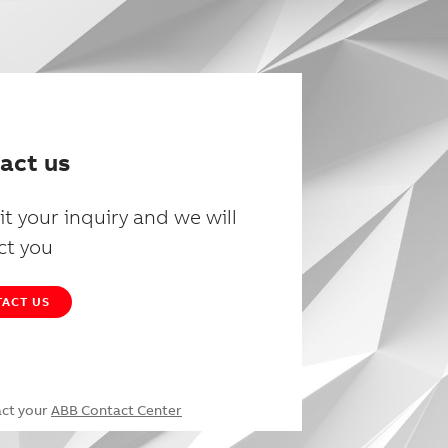
act us
t your inquiry and we will
ct you
ACT US
act your
ABB Contact Center