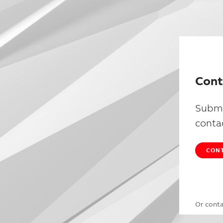
Cont
Submi
conta
CONT
Or cont