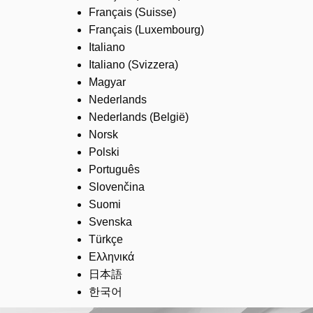
Français (Suisse)
Français (Luxembourg)
Italiano
Italiano (Svizzera)
Magyar
Nederlands
Nederlands (België)
Norsk
Polski
Português
Slovenčina
Suomi
Svenska
Türkçe
Ελληνικά
日本語
한국어