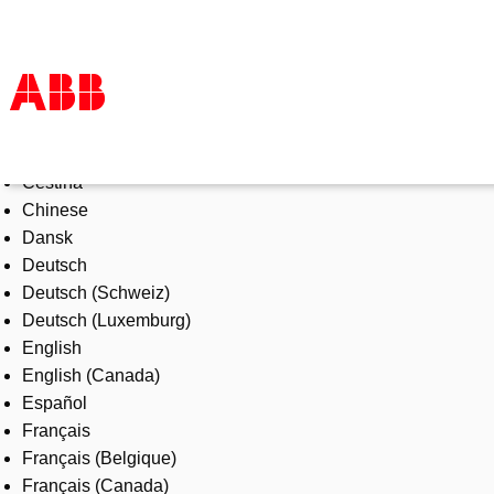
Select Language
Products & Solutions
Čeština
Industries
Chinese
Services
Dansk
About us
Deutsch
Where to buy
Deutsch (Schweiz)
Contact us
Deutsch (Luxemburg)
Careers
English
English (Canada)
Español
Français
Français (Belgique)
Français (Canada)