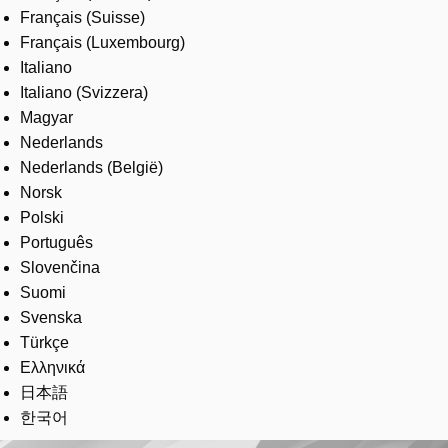
Français (Suisse)
Français (Luxembourg)
Italiano
Italiano (Svizzera)
Magyar
Nederlands
Nederlands (België)
Norsk
Polski
Português
Slovenčina
Suomi
Svenska
Türkçe
Ελληνικά
日本語
한국어