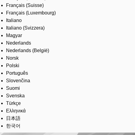
Français (Suisse)
Français (Luxembourg)
Italiano
Italiano (Svizzera)
Magyar
Nederlands
Nederlands (België)
Norsk
Polski
Português
Slovenčina
Suomi
Svenska
Türkçe
Ελληνικά
日本語
한국어