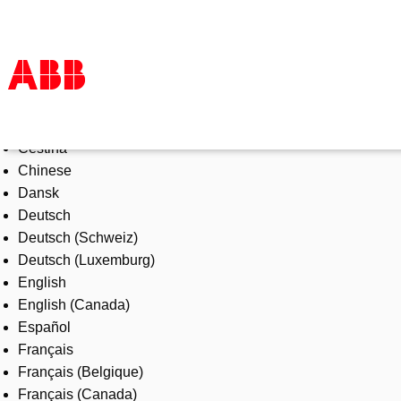
Select Language
Products & Solutions
Čeština
Industries
Chinese
Services
Dansk
About us
Deutsch
Where to buy
Deutsch (Schweiz)
Contact us
Deutsch (Luxemburg)
Careers
English
English (Canada)
Español
Français
Français (Belgique)
Français (Canada)