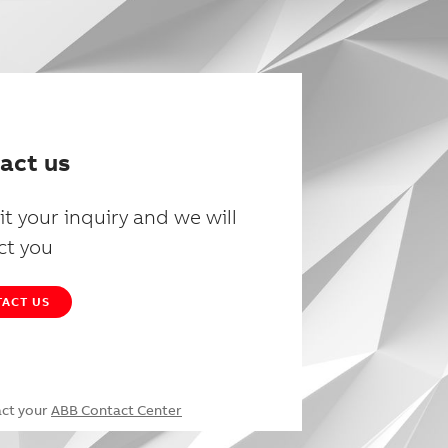
act us
t your inquiry and we will
ct you
ACT US
act your
ABB Contact Center