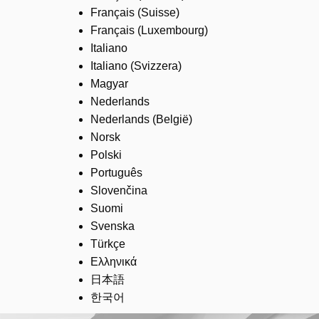
Français (Suisse)
Français (Luxembourg)
Italiano
Italiano (Svizzera)
Magyar
Nederlands
Nederlands (België)
Norsk
Polski
Português
Slovenčina
Suomi
Svenska
Türkçe
Ελληνικά
日本語
한국어