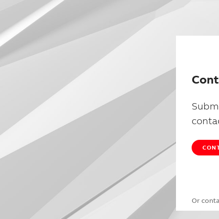
Cont
Submi
conta
CONT
Or cont