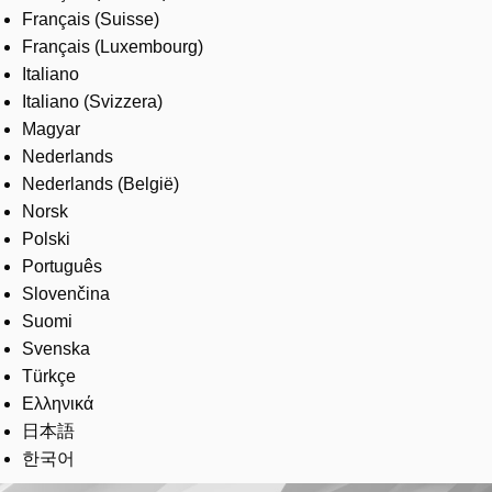
Français (Suisse)
Français (Luxembourg)
Italiano
Italiano (Svizzera)
Magyar
Nederlands
Nederlands (België)
Norsk
Polski
Português
Slovenčina
Suomi
Svenska
Türkçe
Ελληνικά
日本語
한국어