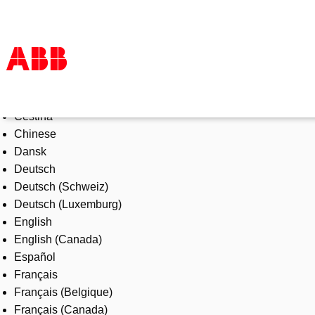
Select Language
Products & Solutions
Čeština
Industries
Chinese
Services
Dansk
About us
Deutsch
Where to buy
Deutsch (Schweiz)
Contact us
Deutsch (Luxemburg)
Careers
English
English (Canada)
Español
Français
Français (Belgique)
Français (Canada)