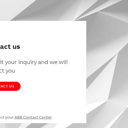
act us
t your inquiry and we will
ct you
ACT US
act your
ABB Contact Center