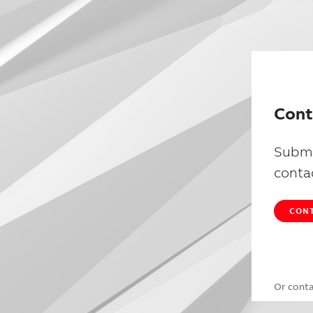
Cont
Submi
conta
CONT
Or cont