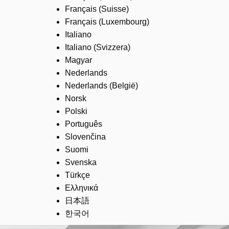
Français (Suisse)
Français (Luxembourg)
Italiano
Italiano (Svizzera)
Magyar
Nederlands
Nederlands (België)
Norsk
Polski
Português
Slovenčina
Suomi
Svenska
Türkçe
Ελληνικά
日本語
한국어