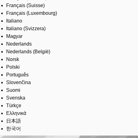
Français (Suisse)
Français (Luxembourg)
Italiano
Italiano (Svizzera)
Magyar
Nederlands
Nederlands (België)
Norsk
Polski
Português
Slovenčina
Suomi
Svenska
Türkçe
Ελληνικά
日本語
한국어