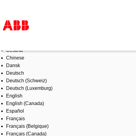
Select Language
Products & Solutions
Čeština
Industries
Chinese
Services
Dansk
About us
Deutsch
Where to buy
Deutsch (Schweiz)
Contact us
Deutsch (Luxemburg)
Careers
English
English (Canada)
Español
Français
Français (Belgique)
Français (Canada)