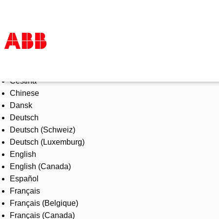
Select Language
Products & Solutions
Čeština
Industries
Chinese
Services
Dansk
About us
Deutsch
Where to buy
Deutsch (Schweiz)
Contact us
Deutsch (Luxemburg)
Careers
English
English (Canada)
Español
Français
Français (Belgique)
Français (Canada)