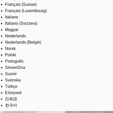
Français (Suisse)
Français (Luxembourg)
Italiano
Italiano (Svizzera)
Magyar
Nederlands
Nederlands (België)
Norsk
Polski
Português
Slovenčina
Suomi
Svenska
Türkçe
Ελληνικά
日本語
한국어