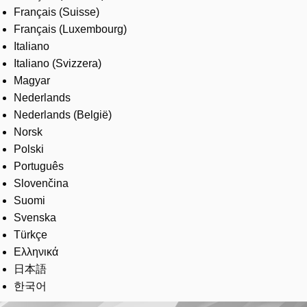
Français (Suisse)
Français (Luxembourg)
Italiano
Italiano (Svizzera)
Magyar
Nederlands
Nederlands (België)
Norsk
Polski
Português
Slovenčina
Suomi
Svenska
Türkçe
Ελληνικά
日本語
한국어