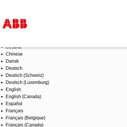
Select Language
Products & Solutions
Čeština
Industries
Chinese
Services
Dansk
About us
Deutsch
Where to buy
Deutsch (Schweiz)
Contact us
Deutsch (Luxemburg)
Careers
English
English (Canada)
Español
Français
Français (Belgique)
Français (Canada)