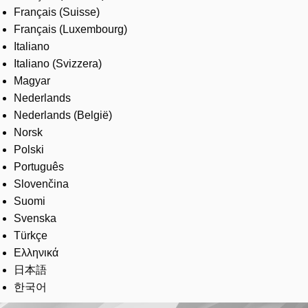
Français (Suisse)
Français (Luxembourg)
Italiano
Italiano (Svizzera)
Magyar
Nederlands
Nederlands (België)
Norsk
Polski
Português
Slovenčina
Suomi
Svenska
Türkçe
Ελληνικά
日本語
한국어