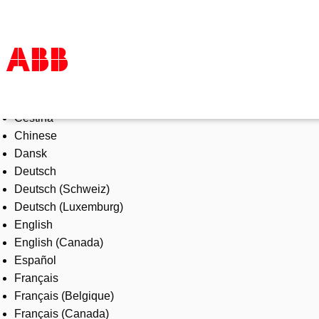
Select Language
Products & Solutions
Čeština
Industries
Chinese
Services
Dansk
About us
Deutsch
Where to buy
Deutsch (Schweiz)
Contact us
Deutsch (Luxemburg)
Careers
English
English (Canada)
Español
Français
Français (Belgique)
Français (Canada)