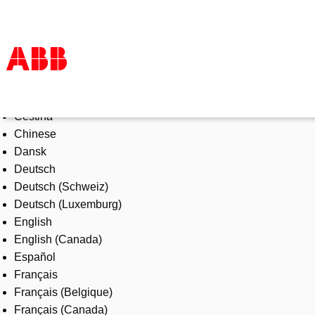
Select Language
Products & Solutions
Čeština
Industries
Chinese
Services
Dansk
About us
Deutsch
Where to buy
Deutsch (Schweiz)
Contact us
Deutsch (Luxemburg)
Careers
English
English (Canada)
Español
Français
Français (Belgique)
Français (Canada)