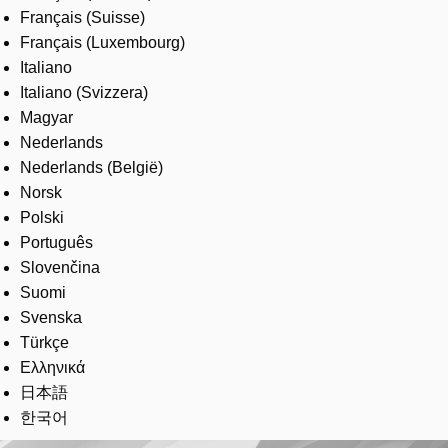
Français (Suisse)
Français (Luxembourg)
Italiano
Italiano (Svizzera)
Magyar
Nederlands
Nederlands (België)
Norsk
Polski
Português
Slovenčina
Suomi
Svenska
Türkçe
Ελληνικά
日本語
한국어