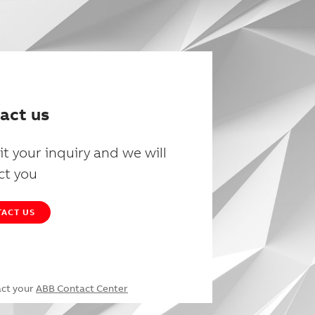
act us
t your inquiry and we will
ct you
ACT US
act your
ABB Contact Center