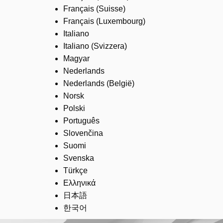
Français (Suisse)
Français (Luxembourg)
Italiano
Italiano (Svizzera)
Magyar
Nederlands
Nederlands (België)
Norsk
Polski
Português
Slovenčina
Suomi
Svenska
Türkçe
Ελληνικά
日本語
한국어