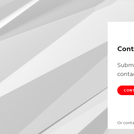
Cont
Submi
conta
CONT
Or cont