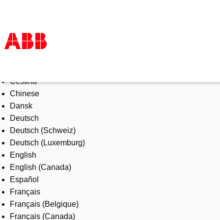
Select Language
Products & Solutions
Čeština
Industries
Chinese
Services
Dansk
About us
Deutsch
Where to buy
Deutsch (Schweiz)
Contact us
Deutsch (Luxemburg)
Careers
English
English (Canada)
Español
Français
Français (Belgique)
Français (Canada)