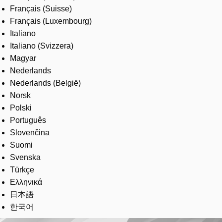
Français (Suisse)
Français (Luxembourg)
Italiano
Italiano (Svizzera)
Magyar
Nederlands
Nederlands (België)
Norsk
Polski
Português
Slovenčina
Suomi
Svenska
Türkçe
Ελληνικά
日本語
한국어