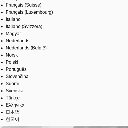
Français (Suisse)
Français (Luxembourg)
Italiano
Italiano (Svizzera)
Magyar
Nederlands
Nederlands (België)
Norsk
Polski
Português
Slovenčina
Suomi
Svenska
Türkçe
Ελληνικά
日本語
한국어