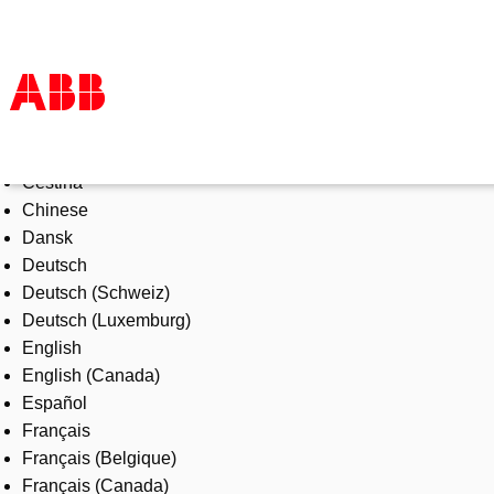
Select Language
Products & Solutions
Čeština
Industries
Chinese
Services
Dansk
About us
Deutsch
Where to buy
Deutsch (Schweiz)
Contact us
Deutsch (Luxemburg)
Careers
English
English (Canada)
Español
Français
Français (Belgique)
Français (Canada)