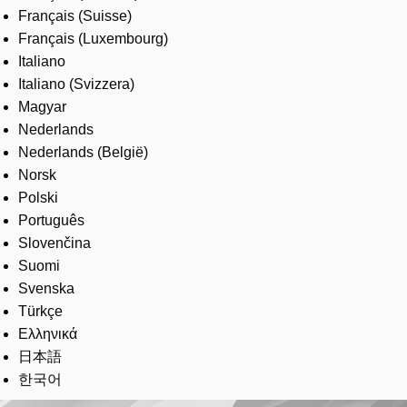
Français (Suisse)
Français (Luxembourg)
Italiano
Italiano (Svizzera)
Magyar
Nederlands
Nederlands (België)
Norsk
Polski
Português
Slovenčina
Suomi
Svenska
Türkçe
Ελληνικά
日本語
한국어