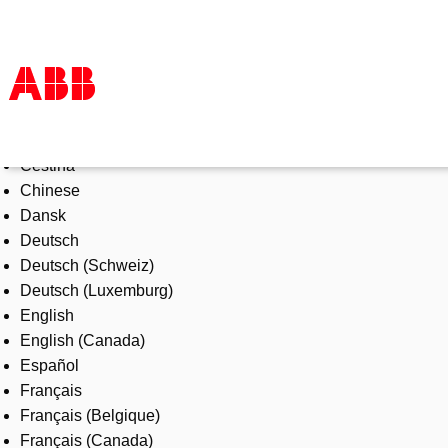
Select Language
Products & Solutions
Čeština
Industries
Chinese
Services
Dansk
About us
Deutsch
Where to buy
Deutsch (Schweiz)
Contact us
Deutsch (Luxemburg)
Careers
English
English (Canada)
Español
Français
Français (Belgique)
Français (Canada)