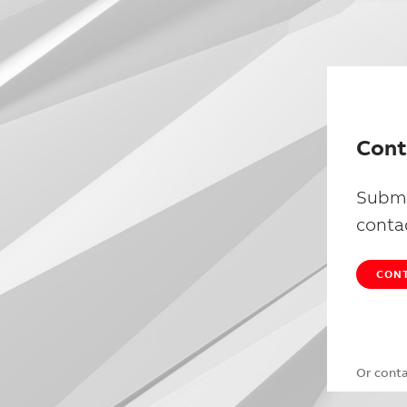
Cont
Submi
conta
CONT
Or cont