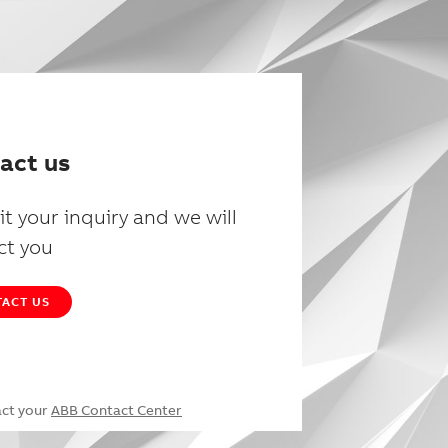
act us
t your inquiry and we will
ct you
ACT US
act your
ABB Contact Center