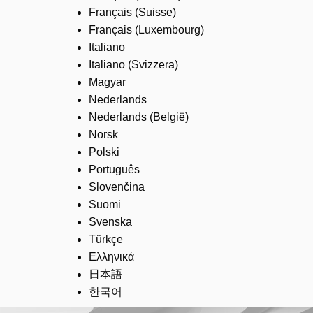
Français (Suisse)
Français (Luxembourg)
Italiano
Italiano (Svizzera)
Magyar
Nederlands
Nederlands (België)
Norsk
Polski
Português
Slovenčina
Suomi
Svenska
Türkçe
Ελληνικά
日本語
한국어