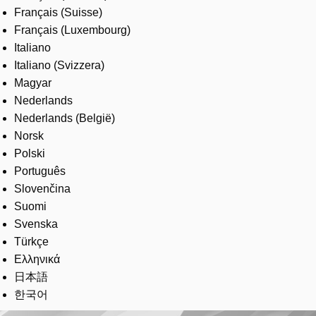
Français (Suisse)
Français (Luxembourg)
Italiano
Italiano (Svizzera)
Magyar
Nederlands
Nederlands (België)
Norsk
Polski
Português
Slovenčina
Suomi
Svenska
Türkçe
Ελληνικά
日本語
한국어