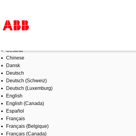
Select Language
Products & Solutions
Čeština
Industries
Chinese
Services
Dansk
About us
Deutsch
Where to buy
Deutsch (Schweiz)
Contact us
Deutsch (Luxemburg)
Careers
English
English (Canada)
Español
Français
Français (Belgique)
Français (Canada)