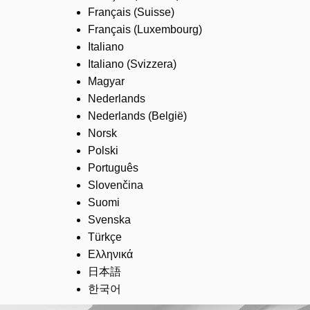
Français (Suisse)
Français (Luxembourg)
Italiano
Italiano (Svizzera)
Magyar
Nederlands
Nederlands (België)
Norsk
Polski
Português
Slovenčina
Suomi
Svenska
Türkçe
Ελληνικά
日本語
한국어