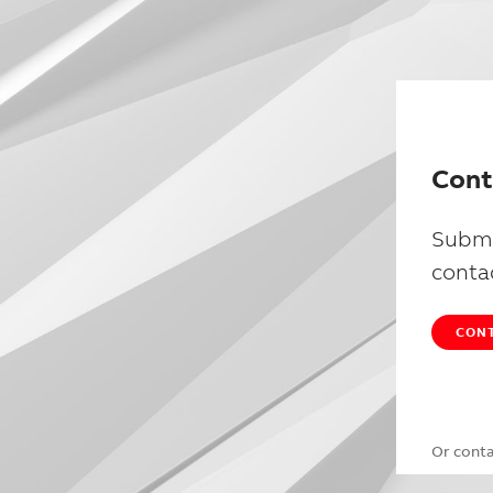
Cont
Submi
conta
CONT
Or cont