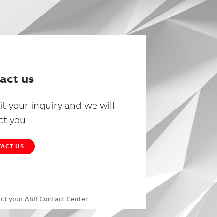
act us
t your inquiry and we will
ct you
ACT US
act your
ABB Contact Center