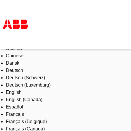
Select Language
Products & Solutions
Čeština
Industries
Chinese
Services
Dansk
About us
Deutsch
Where to buy
Deutsch (Schweiz)
Contact us
Deutsch (Luxemburg)
Careers
English
English (Canada)
Español
Français
Français (Belgique)
Français (Canada)