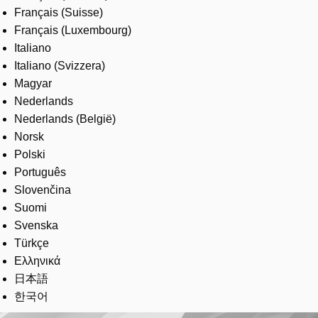
Français (Suisse)
Français (Luxembourg)
Italiano
Italiano (Svizzera)
Magyar
Nederlands
Nederlands (België)
Norsk
Polski
Português
Slovenčina
Suomi
Svenska
Türkçe
Ελληνικά
日本語
한국어