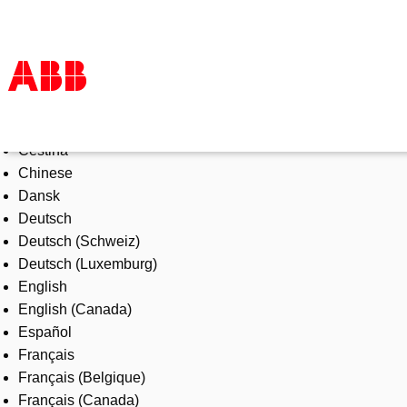
Select Language
Products & Solutions
Čeština
Industries
Chinese
Services
Dansk
About us
Deutsch
Where to buy
Deutsch (Schweiz)
Contact us
Deutsch (Luxemburg)
Careers
English
English (Canada)
Español
Français
Français (Belgique)
Français (Canada)