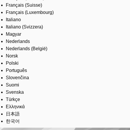
Français (Suisse)
Français (Luxembourg)
Italiano
Italiano (Svizzera)
Magyar
Nederlands
Nederlands (België)
Norsk
Polski
Português
Slovenčina
Suomi
Svenska
Türkçe
Ελληνικά
日本語
한국어