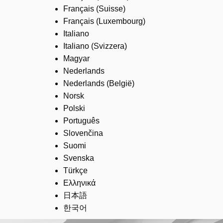
Français (Suisse)
Français (Luxembourg)
Italiano
Italiano (Svizzera)
Magyar
Nederlands
Nederlands (België)
Norsk
Polski
Português
Slovenčina
Suomi
Svenska
Türkçe
Ελληνικά
日本語
한국어