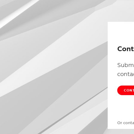
Cont
Submi
conta
CONT
Or cont