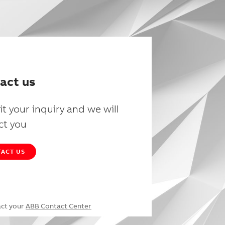
act us
t your inquiry and we will
ct you
ACT US
act your
ABB Contact Center