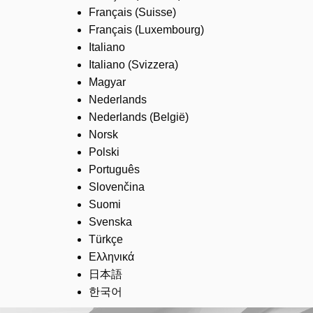
Français (Suisse)
Français (Luxembourg)
Italiano
Italiano (Svizzera)
Magyar
Nederlands
Nederlands (België)
Norsk
Polski
Português
Slovenčina
Suomi
Svenska
Türkçe
Ελληνικά
日本語
한국어