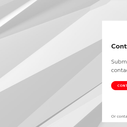
Cont
Submi
conta
CONT
Or cont