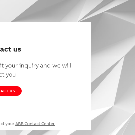
act us
t your inquiry and we will
ct you
ACT US
act your
ABB Contact Center