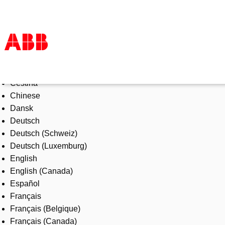
Select Language
Products & Solutions
Čeština
Industries
Chinese
Services
Dansk
About us
Deutsch
Where to buy
Deutsch (Schweiz)
Contact us
Deutsch (Luxemburg)
Careers
English
English (Canada)
Español
Français
Français (Belgique)
Français (Canada)