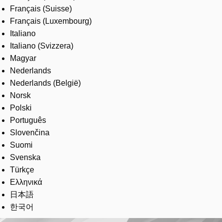
Français (Suisse)
Français (Luxembourg)
Italiano
Italiano (Svizzera)
Magyar
Nederlands
Nederlands (België)
Norsk
Polski
Português
Slovenčina
Suomi
Svenska
Türkçe
Ελληνικά
日本語
한국어