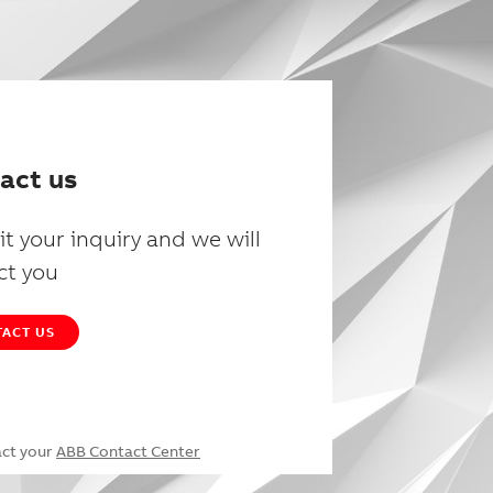
act us
t your inquiry and we will
ct you
ACT US
act your
ABB Contact Center