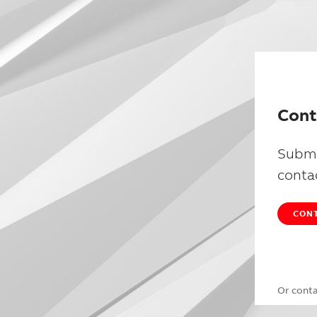
Cont
Submi
conta
CONT
Or cont