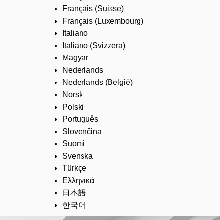
Français (Suisse)
Français (Luxembourg)
Italiano
Italiano (Svizzera)
Magyar
Nederlands
Nederlands (België)
Norsk
Polski
Português
Slovenčina
Suomi
Svenska
Türkçe
Ελληνικά
日本語
한국어