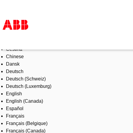
Select Language
Products & Solutions
Čeština
Industries
Chinese
Services
Dansk
About us
Deutsch
Where to buy
Deutsch (Schweiz)
Contact us
Deutsch (Luxemburg)
Careers
English
English (Canada)
Español
Français
Français (Belgique)
Français (Canada)