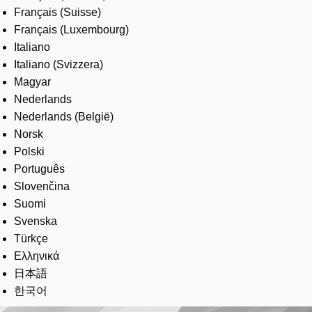
Français (Suisse)
Français (Luxembourg)
Italiano
Italiano (Svizzera)
Magyar
Nederlands
Nederlands (België)
Norsk
Polski
Português
Slovenčina
Suomi
Svenska
Türkçe
Ελληνικά
日本語
한국어