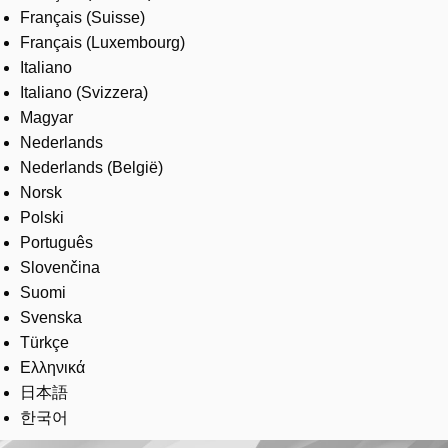
Français (Suisse)
Français (Luxembourg)
Italiano
Italiano (Svizzera)
Magyar
Nederlands
Nederlands (België)
Norsk
Polski
Português
Slovenčina
Suomi
Svenska
Türkçe
Ελληνικά
日本語
한국어