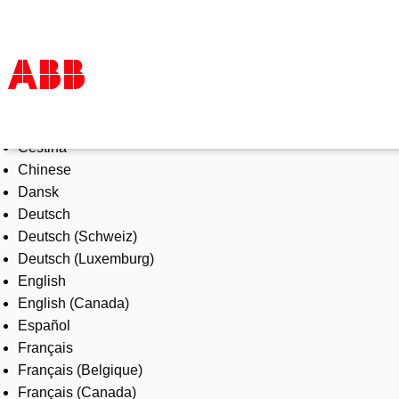
Select Language
Products & Solutions
Čeština
Industries
Chinese
Services
Dansk
About us
Deutsch
Where to buy
Deutsch (Schweiz)
Contact us
Deutsch (Luxemburg)
Careers
English
English (Canada)
Español
Français
Français (Belgique)
Français (Canada)