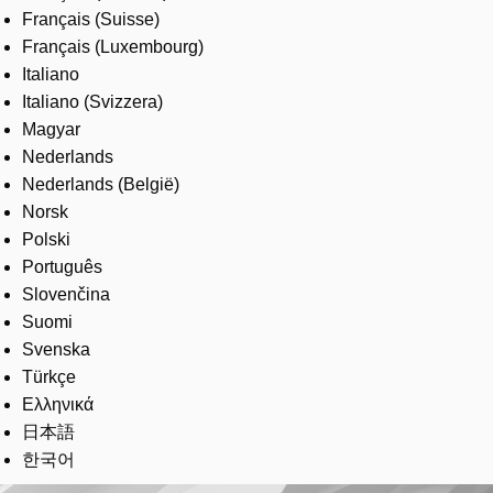
Français (Suisse)
Français (Luxembourg)
Italiano
Italiano (Svizzera)
Magyar
Nederlands
Nederlands (België)
Norsk
Polski
Português
Slovenčina
Suomi
Svenska
Türkçe
Ελληνικά
日本語
한국어