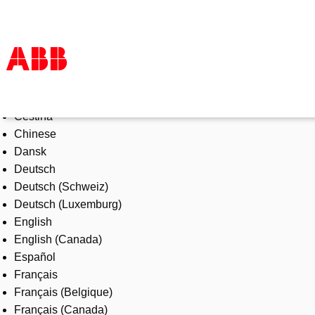
Select Language
Products & Solutions
Čeština
Industries
Chinese
Services
Dansk
About us
Deutsch
Where to buy
Deutsch (Schweiz)
Contact us
Deutsch (Luxemburg)
Careers
English
English (Canada)
Español
Français
Français (Belgique)
Français (Canada)