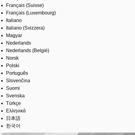
Français (Suisse)
Français (Luxembourg)
Italiano
Italiano (Svizzera)
Magyar
Nederlands
Nederlands (België)
Norsk
Polski
Português
Slovenčina
Suomi
Svenska
Türkçe
Ελληνικά
日本語
한국어