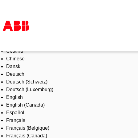
Select Language
Products & Solutions
Čeština
Industries
Chinese
Services
Dansk
About us
Deutsch
Where to buy
Deutsch (Schweiz)
Contact us
Deutsch (Luxemburg)
Careers
English
English (Canada)
Español
Français
Français (Belgique)
Français (Canada)