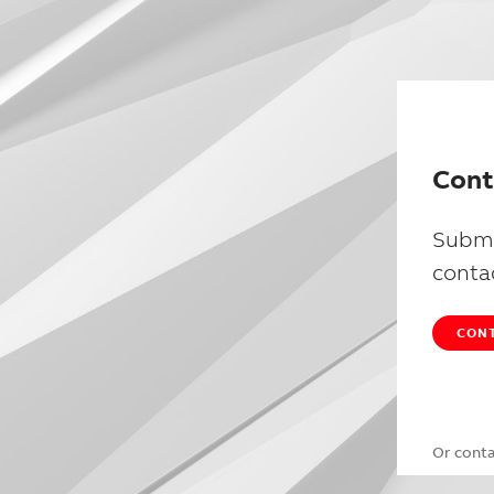
Cont
Submi
conta
CONT
Or cont