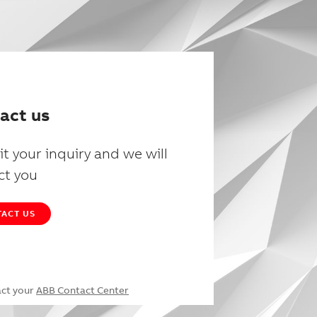
act us
t your inquiry and we will
ct you
ACT US
act your
ABB Contact Center