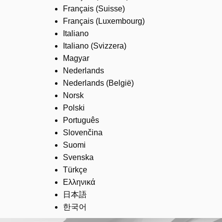
Français (Suisse)
Français (Luxembourg)
Italiano
Italiano (Svizzera)
Magyar
Nederlands
Nederlands (België)
Norsk
Polski
Português
Slovenčina
Suomi
Svenska
Türkçe
Ελληνικά
日本語
한국어