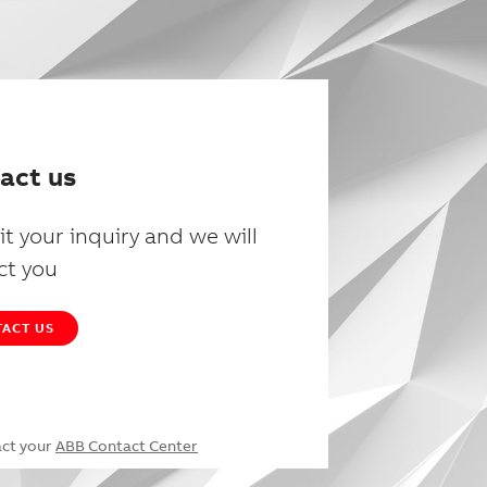
act us
t your inquiry and we will
ct you
ACT US
act your
ABB Contact Center