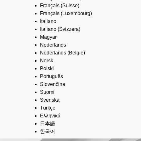
Français (Suisse)
Français (Luxembourg)
Italiano
Italiano (Svizzera)
Magyar
Nederlands
Nederlands (België)
Norsk
Polski
Português
Slovenčina
Suomi
Svenska
Türkçe
Ελληνικά
日本語
한국어