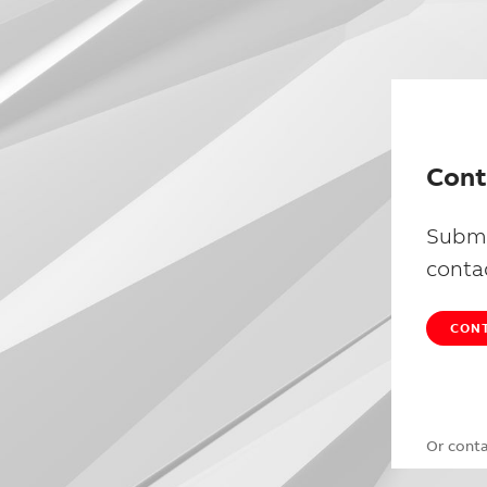
Cont
Submi
conta
CONT
Or cont