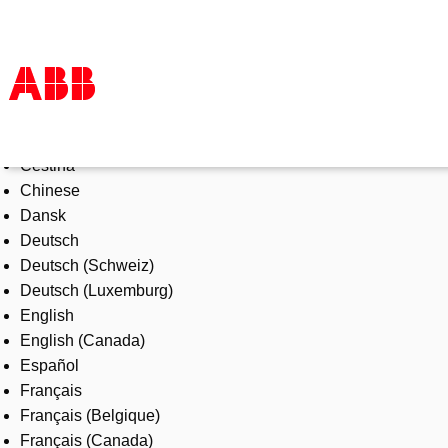
Select Language
Products & Solutions
Čeština
Industries
Chinese
Services
Dansk
About us
Deutsch
Where to buy
Deutsch (Schweiz)
Contact us
Deutsch (Luxemburg)
Careers
English
English (Canada)
Español
Français
Français (Belgique)
Français (Canada)