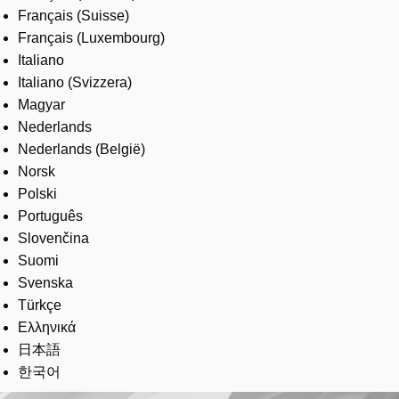
Français (Suisse)
Français (Luxembourg)
Italiano
Italiano (Svizzera)
Magyar
Nederlands
Nederlands (België)
Norsk
Polski
Português
Slovenčina
Suomi
Svenska
Türkçe
Ελληνικά
日本語
한국어