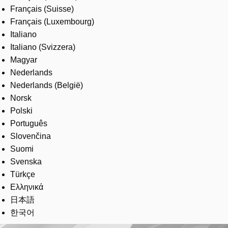
Français (Suisse)
Français (Luxembourg)
Italiano
Italiano (Svizzera)
Magyar
Nederlands
Nederlands (België)
Norsk
Polski
Português
Slovenčina
Suomi
Svenska
Türkçe
Ελληνικά
日本語
한국어