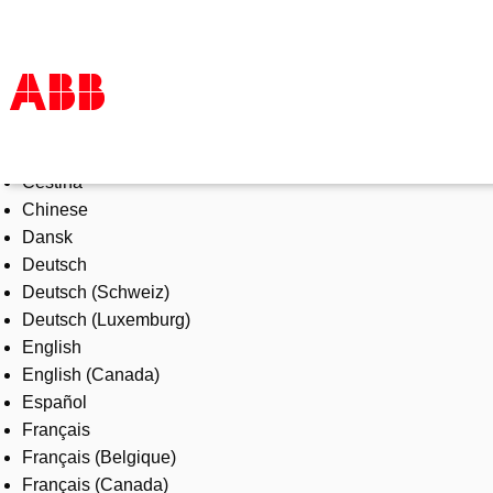
Select Language
Products & Solutions
Čeština
Industries
Chinese
Services
Dansk
About us
Deutsch
Where to buy
Deutsch (Schweiz)
Contact us
Deutsch (Luxemburg)
Careers
English
English (Canada)
Español
Français
Français (Belgique)
Français (Canada)