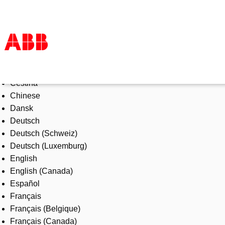
Select Language
Products & Solutions
Čeština
Industries
Chinese
Services
Dansk
About us
Deutsch
Where to buy
Deutsch (Schweiz)
Contact us
Deutsch (Luxemburg)
Careers
English
English (Canada)
Español
Français
Français (Belgique)
Français (Canada)