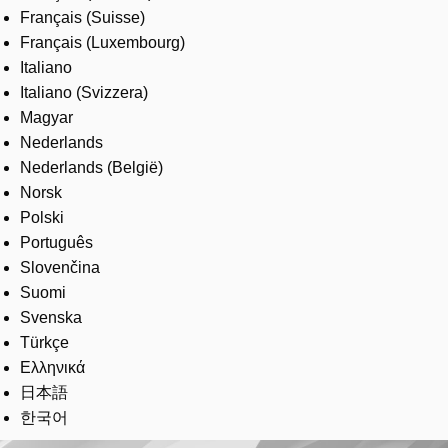
Français (Suisse)
Français (Luxembourg)
Italiano
Italiano (Svizzera)
Magyar
Nederlands
Nederlands (België)
Norsk
Polski
Português
Slovenčina
Suomi
Svenska
Türkçe
Ελληνικά
日本語
한국어