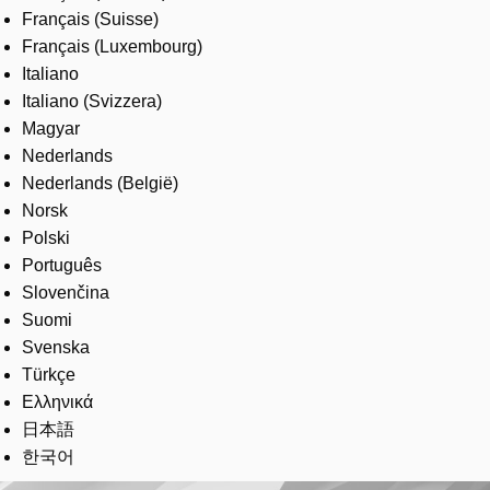
Français (Suisse)
Français (Luxembourg)
Italiano
Italiano (Svizzera)
Magyar
Nederlands
Nederlands (België)
Norsk
Polski
Português
Slovenčina
Suomi
Svenska
Türkçe
Ελληνικά
日本語
한국어