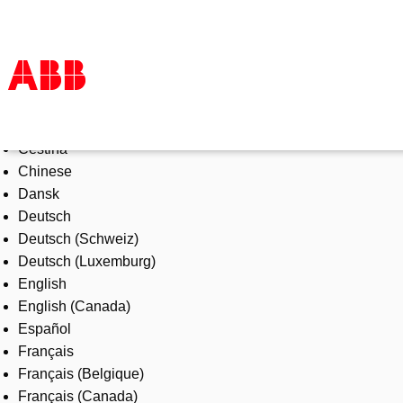
Select Language
Products & Solutions
Čeština
Industries
Chinese
Services
Dansk
About us
Deutsch
Where to buy
Deutsch (Schweiz)
Contact us
Deutsch (Luxemburg)
Careers
English
English (Canada)
Español
Français
Français (Belgique)
Français (Canada)