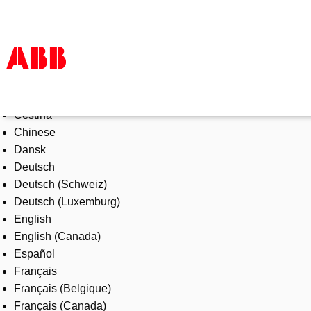
Select Language
Products & Solutions
Čeština
Industries
Chinese
Services
Dansk
About us
Deutsch
Where to buy
Deutsch (Schweiz)
Contact us
Deutsch (Luxemburg)
Careers
English
English (Canada)
Español
Français
Français (Belgique)
Français (Canada)