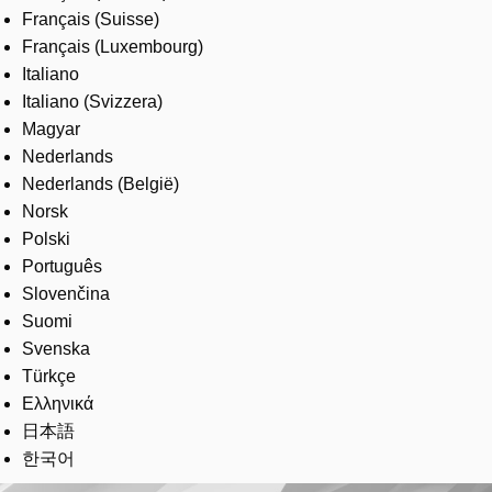
Français (Suisse)
Français (Luxembourg)
Italiano
Italiano (Svizzera)
Magyar
Nederlands
Nederlands (België)
Norsk
Polski
Português
Slovenčina
Suomi
Svenska
Türkçe
Ελληνικά
日本語
한국어