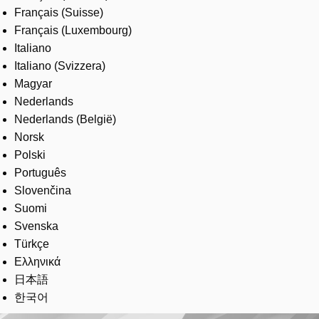
Français (Suisse)
Français (Luxembourg)
Italiano
Italiano (Svizzera)
Magyar
Nederlands
Nederlands (België)
Norsk
Polski
Português
Slovenčina
Suomi
Svenska
Türkçe
Ελληνικά
日本語
한국어