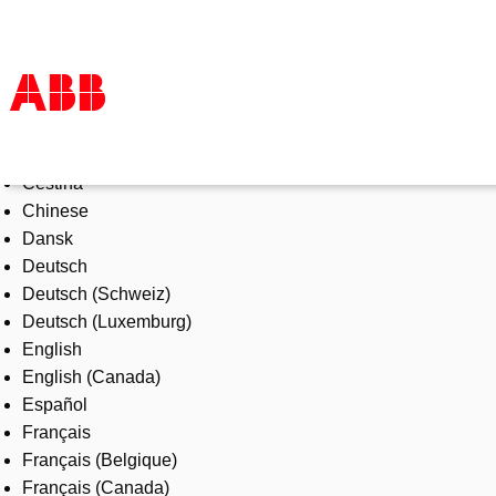
Select Language
Products & Solutions
Čeština
Industries
Chinese
Services
Dansk
About us
Deutsch
Where to buy
Deutsch (Schweiz)
Contact us
Deutsch (Luxemburg)
Careers
English
English (Canada)
Español
Français
Français (Belgique)
Français (Canada)