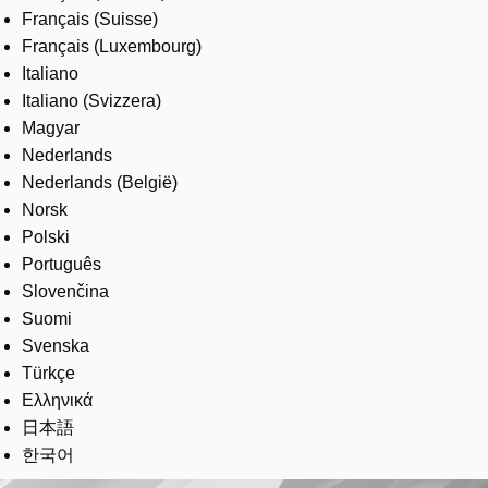
Français (Suisse)
Français (Luxembourg)
Italiano
Italiano (Svizzera)
Magyar
Nederlands
Nederlands (België)
Norsk
Polski
Português
Slovenčina
Suomi
Svenska
Türkçe
Ελληνικά
日本語
한국어