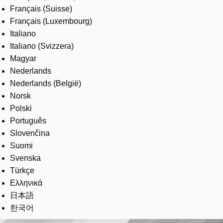
Français (Suisse)
Français (Luxembourg)
Italiano
Italiano (Svizzera)
Magyar
Nederlands
Nederlands (België)
Norsk
Polski
Português
Slovenčina
Suomi
Svenska
Türkçe
Ελληνικά
日本語
한국어