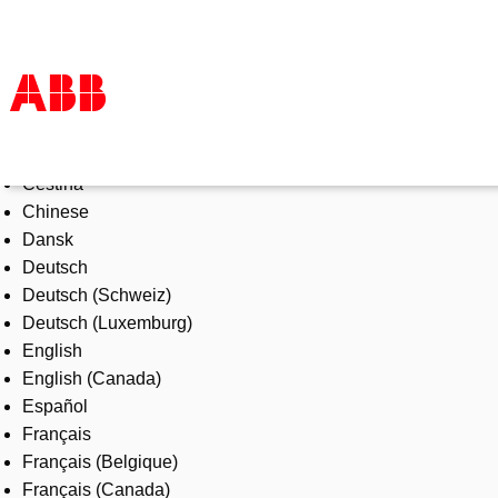
Select Language
Products & Solutions
Čeština
Industries
Chinese
Services
Dansk
About us
Deutsch
Where to buy
Deutsch (Schweiz)
Contact us
Deutsch (Luxemburg)
Careers
English
English (Canada)
Español
Français
Français (Belgique)
Français (Canada)