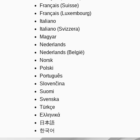
Français (Suisse)
Français (Luxembourg)
Italiano
Italiano (Svizzera)
Magyar
Nederlands
Nederlands (België)
Norsk
Polski
Português
Slovenčina
Suomi
Svenska
Türkçe
Ελληνικά
日本語
한국어