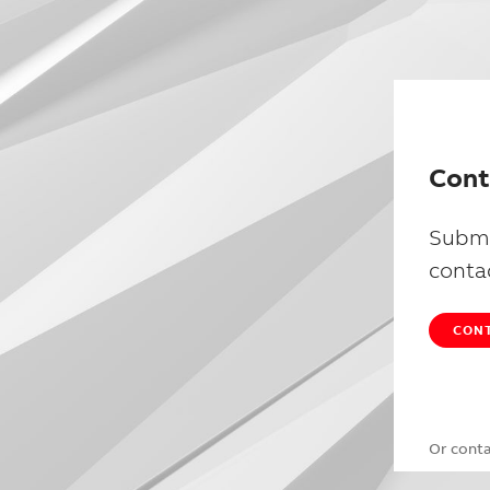
Cont
Submi
conta
CONT
Or cont