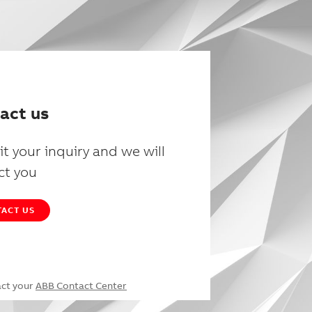
act us
t your inquiry and we will
ct you
ACT US
act your
ABB Contact Center