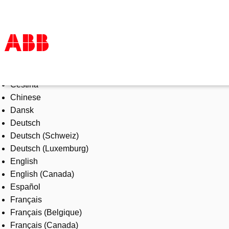
Select Language
Products & Solutions
Čeština
Industries
Chinese
Services
Dansk
About us
Deutsch
Where to buy
Deutsch (Schweiz)
Contact us
Deutsch (Luxemburg)
Careers
English
English (Canada)
Español
Français
Français (Belgique)
Français (Canada)