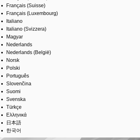
Français (Suisse)
Français (Luxembourg)
Italiano
Italiano (Svizzera)
Magyar
Nederlands
Nederlands (België)
Norsk
Polski
Português
Slovenčina
Suomi
Svenska
Türkçe
Ελληνικά
日本語
한국어