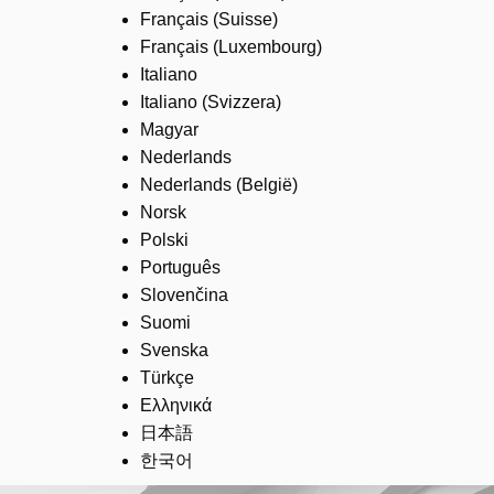
Français (Suisse)
Français (Luxembourg)
Italiano
Italiano (Svizzera)
Magyar
Nederlands
Nederlands (België)
Norsk
Polski
Português
Slovenčina
Suomi
Svenska
Türkçe
Ελληνικά
日本語
한국어