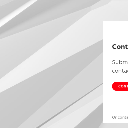
Cont
Submi
conta
CONT
Or cont