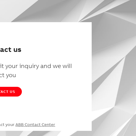
act us
t your inquiry and we will
ct you
ACT US
act your
ABB Contact Center