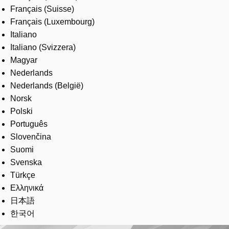
Français (Suisse)
Français (Luxembourg)
Italiano
Italiano (Svizzera)
Magyar
Nederlands
Nederlands (België)
Norsk
Polski
Português
Slovenčina
Suomi
Svenska
Türkçe
Ελληνικά
日本語
한국어