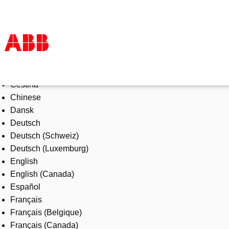
Select Language
Products & Solutions
Čeština
Industries
Chinese
Services
Dansk
About us
Deutsch
Where to buy
Deutsch (Schweiz)
Contact us
Deutsch (Luxemburg)
Careers
English
English (Canada)
Español
Français
Français (Belgique)
Français (Canada)