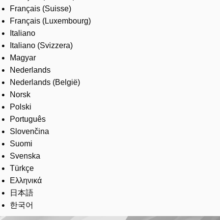
Français (Suisse)
Français (Luxembourg)
Italiano
Italiano (Svizzera)
Magyar
Nederlands
Nederlands (België)
Norsk
Polski
Português
Slovenčina
Suomi
Svenska
Türkçe
Ελληνικά
日本語
한국어