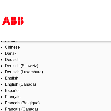
Select Language
Products & Solutions
Čeština
Industries
Chinese
Services
Dansk
About us
Deutsch
Where to buy
Deutsch (Schweiz)
Contact us
Deutsch (Luxemburg)
Careers
English
English (Canada)
Español
Français
Français (Belgique)
Français (Canada)