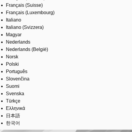
Français (Suisse)
Français (Luxembourg)
Italiano
Italiano (Svizzera)
Magyar
Nederlands
Nederlands (België)
Norsk
Polski
Português
Slovenčina
Suomi
Svenska
Türkçe
Ελληνικά
日本語
한국어