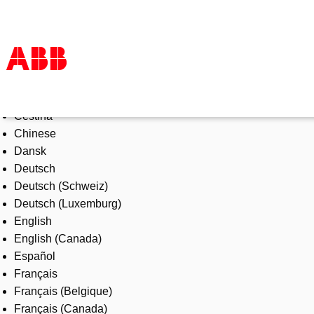
Select Language
Products & Solutions
Čeština
Industries
Chinese
Services
Dansk
About us
Deutsch
Where to buy
Deutsch (Schweiz)
Contact us
Deutsch (Luxemburg)
Careers
English
English (Canada)
Español
Français
Français (Belgique)
Français (Canada)