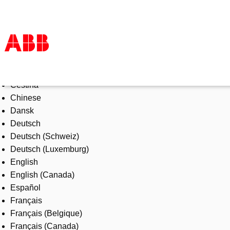
Select Language
Products & Solutions
Čeština
Industries
Chinese
Services
Dansk
About us
Deutsch
Where to buy
Deutsch (Schweiz)
Contact us
Deutsch (Luxemburg)
Careers
English
English (Canada)
Español
Français
Français (Belgique)
Français (Canada)