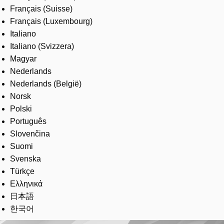
Français (Suisse)
Français (Luxembourg)
Italiano
Italiano (Svizzera)
Magyar
Nederlands
Nederlands (België)
Norsk
Polski
Português
Slovenčina
Suomi
Svenska
Türkçe
Ελληνικά
日本語
한국어