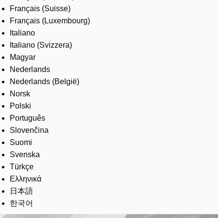
Français (Suisse)
Français (Luxembourg)
Italiano
Italiano (Svizzera)
Magyar
Nederlands
Nederlands (België)
Norsk
Polski
Português
Slovenčina
Suomi
Svenska
Türkçe
Ελληνικά
日本語
한국어