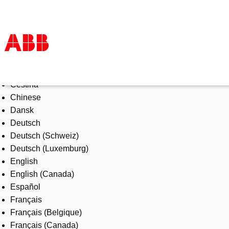
Select Language
Products & Solutions
Čeština
Industries
Chinese
Services
Dansk
About us
Deutsch
Where to buy
Deutsch (Schweiz)
Contact us
Deutsch (Luxemburg)
Careers
English
English (Canada)
Español
Français
Français (Belgique)
Français (Canada)