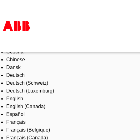
Select Language
Products & Solutions
Čeština
Industries
Chinese
Services
Dansk
About us
Deutsch
Where to buy
Deutsch (Schweiz)
Contact us
Deutsch (Luxemburg)
Careers
English
English (Canada)
Español
Français
Français (Belgique)
Français (Canada)