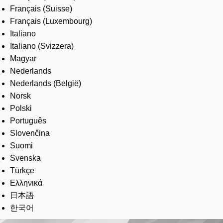
Français (Suisse)
Français (Luxembourg)
Italiano
Italiano (Svizzera)
Magyar
Nederlands
Nederlands (België)
Norsk
Polski
Português
Slovenčina
Suomi
Svenska
Türkçe
Ελληνικά
日本語
한국어