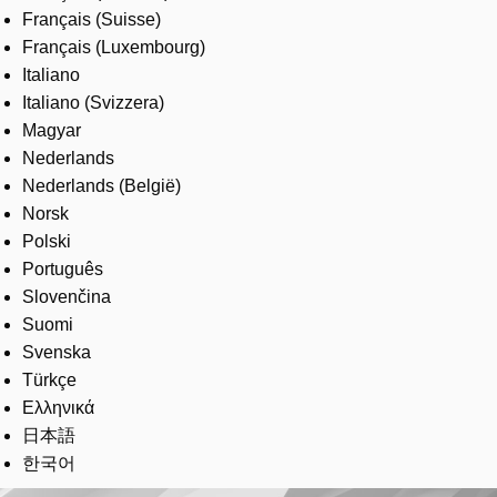
Français (Suisse)
Français (Luxembourg)
Italiano
Italiano (Svizzera)
Magyar
Nederlands
Nederlands (België)
Norsk
Polski
Português
Slovenčina
Suomi
Svenska
Türkçe
Ελληνικά
日本語
한국어