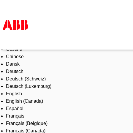
Select Language
Products & Solutions
Čeština
Industries
Chinese
Services
Dansk
About us
Deutsch
Where to buy
Deutsch (Schweiz)
Contact us
Deutsch (Luxemburg)
Careers
English
English (Canada)
Español
Français
Français (Belgique)
Français (Canada)