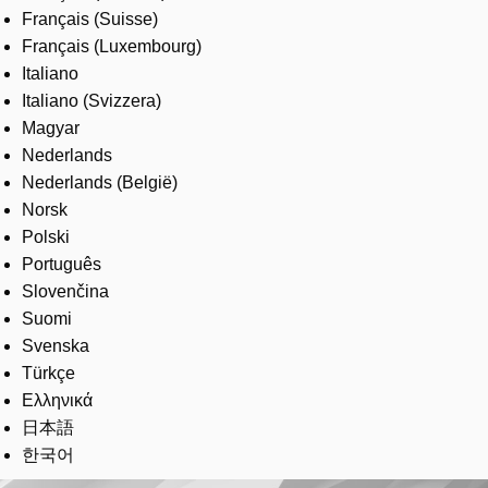
Français (Suisse)
Français (Luxembourg)
Italiano
Italiano (Svizzera)
Magyar
Nederlands
Nederlands (België)
Norsk
Polski
Português
Slovenčina
Suomi
Svenska
Türkçe
Ελληνικά
日本語
한국어