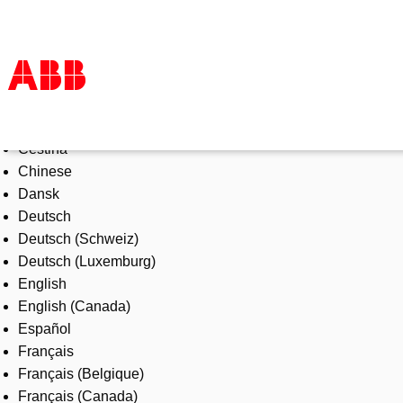
Select Language
Products & Solutions
Čeština
Industries
Chinese
Services
Dansk
About us
Deutsch
Where to buy
Deutsch (Schweiz)
Contact us
Deutsch (Luxemburg)
Careers
English
English (Canada)
Español
Français
Français (Belgique)
Français (Canada)